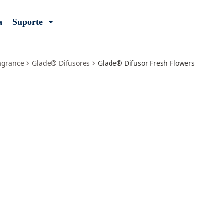
a
Suporte
agrance
Glade® Difusores
Glade® Difusor Fresh Flowers