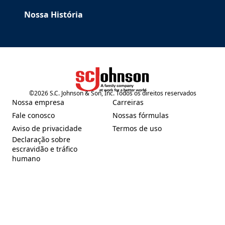
Nossa História
©
2026
S.C. Johnson & Son, Inc. Todos os direitos reservados
(Opens in a new tab)
Nossa empresa
Carreiras
(Opens in a new tab)
(Opens in a new tab)
Fale conosco
Nossas fórmulas
(Opens in a new tab)
(Opens in a new tab)
Aviso de privacidade
Termos de uso
(Opens in a new tab)
(Opens in a new tab)
Declaração sobre
escravidão e tráfico
(Opens in a new tab)
humano