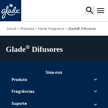
difusores
Inicial
Produtos
Home Fragrance
Glade® Difusores
®
Glade
Difusores
Siga-nos
Seguir Glade no Facebook
Seguir Glade no Instagram
(Opens in a new tab)
Produto
Fragrâncias
Suporte