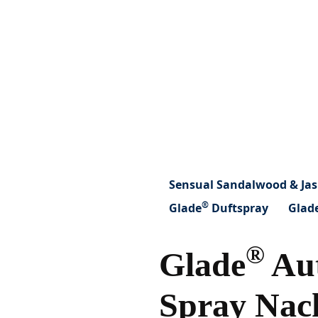
Sensual Sandalwood & Ja
®
Glade
Duftspray
Glad
®
Glade
Aut
Spray Nach