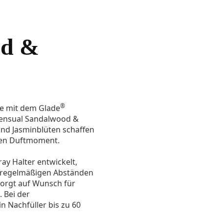
od &
®
me mit dem Glade
Sensual Sandalwood &
und Jasminblüten schaffen
den Duftmoment.
ay Halter entwickelt,
n regelmäßigen Abständen
sorgt auf Wunsch für
 Bei der
in Nachfüller bis zu 60