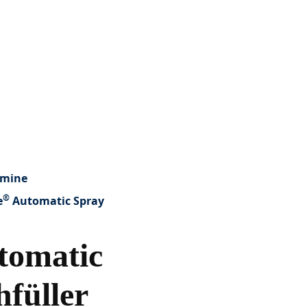
smine
®
e
Automatic Spray
omatic
füller