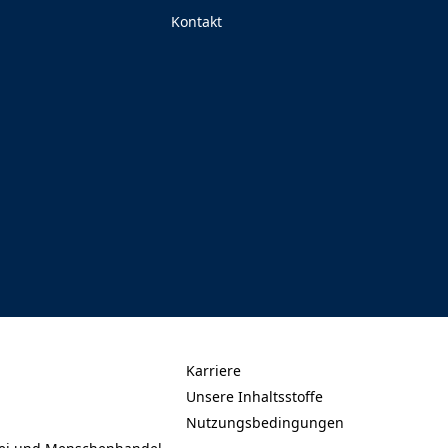
Kontakt
(Opens in a new tab)
Karriere
(Opens in a new tab)
Unsere Inhaltsstoffe
(Opens in a new tab)
Nutzungsbedingungen
(Opens in a new tab)