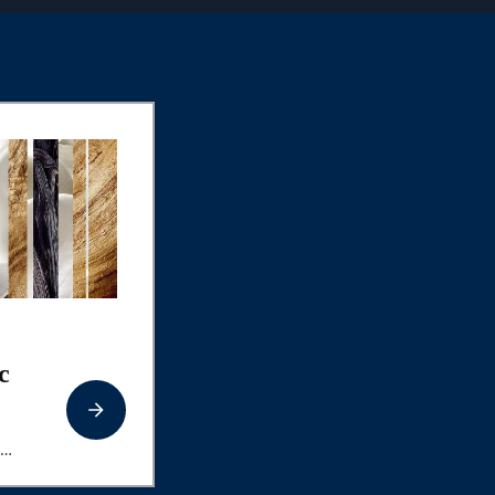
c
e
delholz