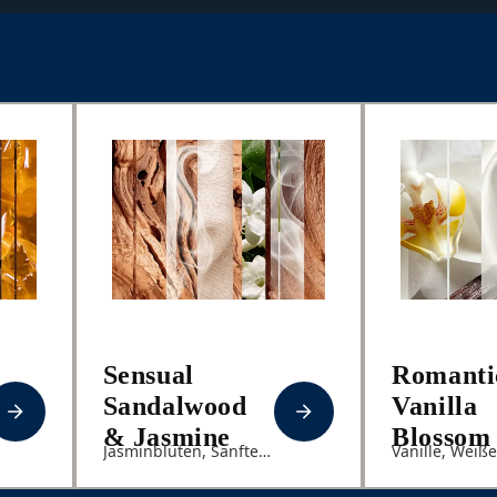
Sensual
Romanti
Sandalwood
Vanilla
& Jasmine
Blossom
Jasminblüten, Sanftes
Vanille, Weiß
Sandelholz, Moschus
Orchidee, San