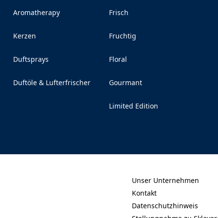
Aromatherapy
Frisch
Kerzen
Fruchtig
Duftsprays
Floral
Duftöle & Lufterfrischer
Gourmant
Limited Edition
Unser Unternehmen
(Opens in a new tab)
Kontakt
(Opens in a new tab)
Datenschutzhinweis
(Opens in a new tab)