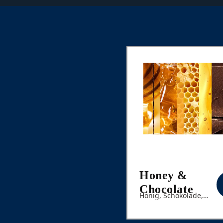
Honey &
Chocolate
Honig, Schokolade,
Sandelhol