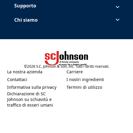
Supporto
Chi siamo
©
2026
S.C. Johnson & Son, Inc. Tutti i diritti riservati.
(Opens in a new tab)
La nostra azienda
Carriere
(Opens in a new tab)
(Opens in a new tab)
Contattaci
I nostri ingredienti
(Opens in a new tab)
(Opens in a new tab)
Informativa sulla privacy
Termini di utilizzo
(Opens in a new tab)
(Opens in a new tab)
Dichiarazione di SC
Johnson su schiavitù e
(Opens in a new tab)
traffico di esseri umani