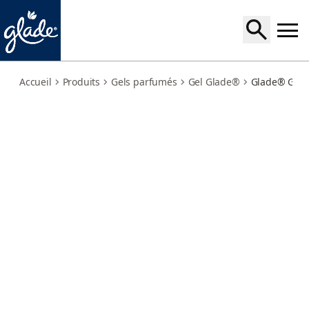
muguet
Accueil
Produits
Gels parfumés
Gel Glade®
Glade® Gel L