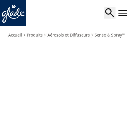
muguet-recharge
Accueil
Produits
Aérosols et Diffuseurs
Sense & Spray™ G