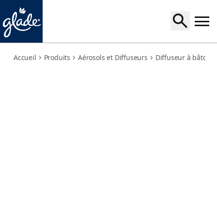
reed-diffuser-romantic-vanilla-blossom
Accueil
Produits
Aérosols et Diffuseurs
Diffuseur à bâton