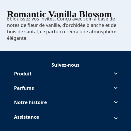
Romantic Vanilla Blossom
Éblouissez vos invités. Conçu avec soin à base de
notes de fleur de vanille, d’orchidée blanche et de
bois de santal, ce parfum créera une atmosphère
élégante.
Suivez-nous
Suivre Glade sur Facebook
(Opens in a new tab)
Suivre Glade sur
(Opens in a new tab)
Suivre Glade sur
(Opens in a new tab)
Suivre Glade sur
(Opens in a new tab)
Produit
Parfums
Notre histoire
Assistance