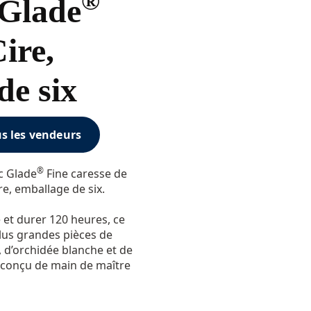
®
 Glade
ire,
de six
us les vendeurs
®
c Glade
Fine caresse de
e, emballage de six.
et durer 120 heures, ce
lus grandes pièces de
e, d’orchidée blanche et de
t conçu de main de maître