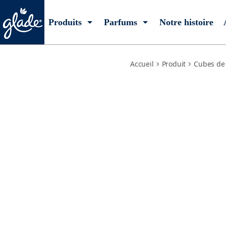
delicate-vanilla-embrace
Produits
Parfums
Notre histoire
Accueil
Produit
Cubes de 