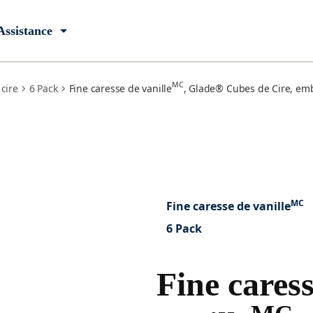
Assistance
MC
cire
6 Pack
Fine caresse de vanille
, Glade® Cubes de Cire, emb
MC
Fine caresse de vanille
6 Pack
Fine cares