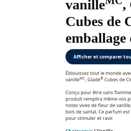
MC
vanille
,
Cubes de C
emballage 
Afficher et comparer to
Éblouissez tout le monde ave
MC
®
vanille
, Glade
Cubes de Cir
Conçu pour être sans flamme 
produit remplira même vos p
notes vives de fleur de vanill
bois de santal. Ce parfum es
pour stimuler et ravir.