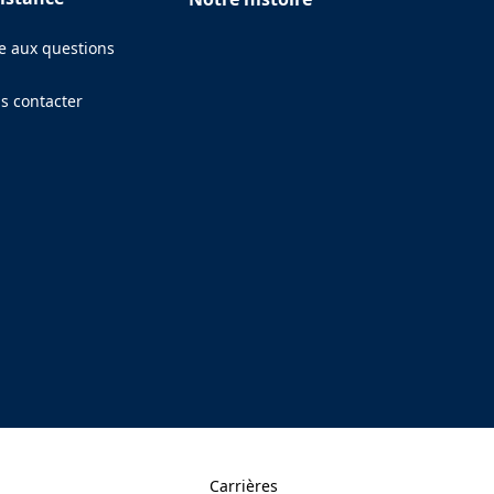
re aux questions
s contacter
ens in a new tab)
Carrières