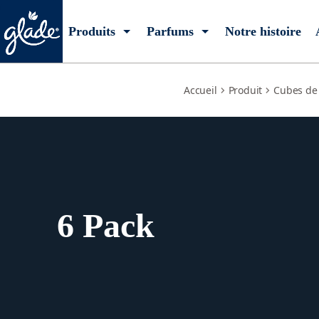
6-pack
Produits
Parfums
Notre histoire
Accueil
Produit
Cubes de 
6 Pack