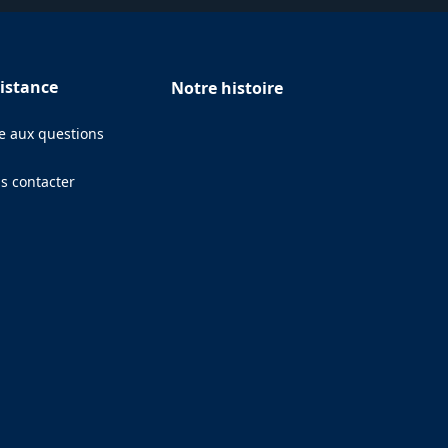
istance
Notre histoire
re aux questions
s contacter
ens in a new tab)