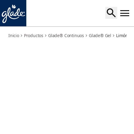
lemon-fresh
Inicio
Productos
Glade® Continuos
Glade® Gel
Limón Re