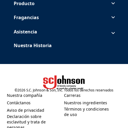
Producto
Fragancias
Asistencia
Nuestra Historia
©
2026
S.C. Johnson & Son, Inc. Todos los derechos reservados
(Opens in a new tab)
Nuestra compañía
Carreras
(Opens in a new tab)
(Opens in a new tab)
Contáctanos
Nuestros ingredientes
(Opens in a new tab)
(Opens in a new tab)
Términos y condiciones
Aviso de privacidad
(Opens in a new tab)
(Opens in a new tab)
de uso
Declaración sobre
esclavitud y trata de
(Opens in a new tab)
personas