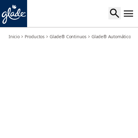
lemon-fresh-repuesto-pack-economico
Inicio
Productos
Glade® Continuos
Glade® Automático
L