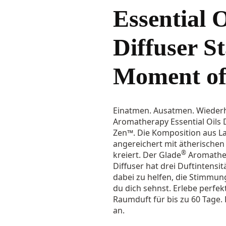
Essential O
Diffuser St
Moment o
Einatmen. Ausatmen. Wiederh
Aromatherapy Essential Oils 
Zen™. Die Komposition aus L
angereichert mit ätherischen
®
kreiert. Der Glade
Aromather
Diffuser hat drei Duftintensit
dabei zu helfen, die Stimmun
du dich sehnst. Erlebe perfek
Raumduft für bis zu 60 Tage. 
an.