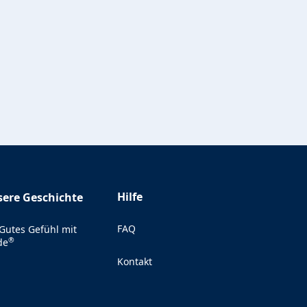
Hilfe
ere Geschichte
FAQ
 Gutes Gefühl mit
®
de
Kontakt
(Opens in a new tab)