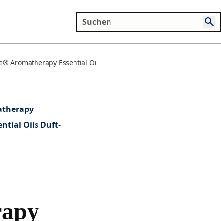
e® Aromatherapy Essential Oils Duft-Diffuser Starter - Moment of Z
therapy
tial Oils Duft-
rapy