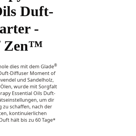
ils Duft-
arter -
f Zen™
®
ole dies mit dem Glade
Duft-Diffuser Moment of
avendel und Sandelholz,
 Ölen, wurde mit Sorgfalt
apy Essential Oils Duft-
ätseinstellungen, um dir
g zu schaffen, nach der
ten, kontinuierlichen
Duft hält bis zu 60 Tage*