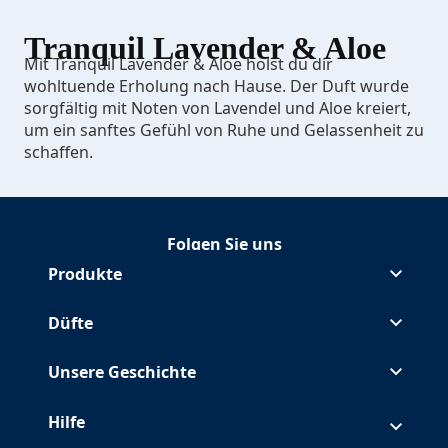
Tranquil Lavender & Aloe
Mit Tranquil Lavender & Aloe holst du dir
wohltuende Erholung nach Hause. Der Duft wurde
sorgfältig mit Noten von Lavendel und Aloe kreiert,
um ein sanftes Gefühl von Ruhe und Gelassenheit zu
schaffen.
Folgen Sie uns
Folgen Glade auf Facebook
(Opens in a new tab)
Folgen Glade auf Instagram
(Opens in a new tab)
Folgen Glade auf Pinterest
(Opens in a new tab)
Folgen Glade auf Youtube
(Opens in a new tab)
Produkte
Düfte
Unsere Geschichte
Hilfe