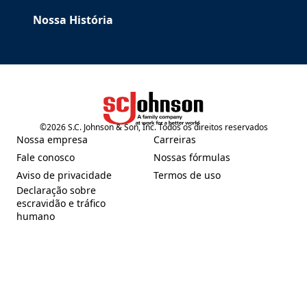
Nossa História
©
2026
S.C. Johnson & Son, Inc. Todos os direitos reservados
(Opens in a new tab)
Nossa empresa
Carreiras
(Opens in a new tab)
(Opens in a new tab)
Fale conosco
Nossas fórmulas
(Opens in a new tab)
(Opens in a new tab)
Aviso de privacidade
Termos de uso
(Opens in a new tab)
(Opens in a new tab)
Declaração sobre
escravidão e tráfico
(Opens in a new tab)
humano