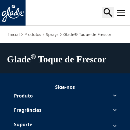
toque-de-frescor
Inicial
Produtos
Sprays
Glade® Toque de Frescor
®
Glade
Toque de Frescor
Siga-nos
Seguir Glade no Facebook
Seguir Glade no Instagram
(Opens in a new tab)
Produto
Fragrâncias
Suporte