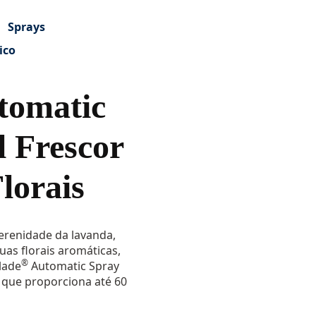
Sprays
ico
omatic
l Frescor
lorais
serenidade da lavanda,
as florais aromáticas,
®
lade
Automatic Spray
s que proporciona até 60