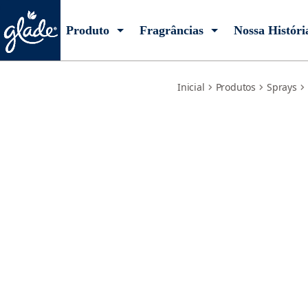
frescor-de-aquas-florais-refil
Produto
Fragrâncias
Nossa Históri
Inicial
Produtos
Sprays