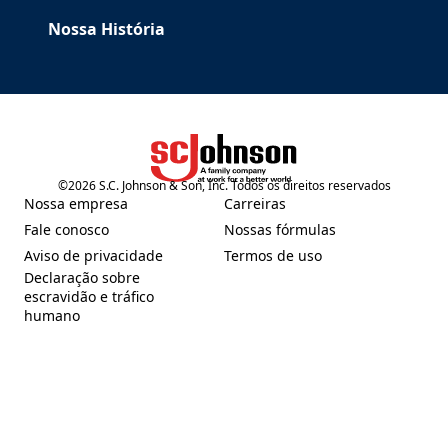
Nossa História
©
2026
S.C. Johnson & Son, Inc. Todos os direitos reservados
(Opens in a new tab)
Nossa empresa
Carreiras
(Opens in a new tab)
(Opens in a new tab)
Fale conosco
Nossas fórmulas
(Opens in a new tab)
(Opens in a new tab)
Aviso de privacidade
Termos de uso
(Opens in a new tab)
(Opens in a new tab)
Declaração sobre
escravidão e tráfico
(Opens in a new tab)
humano