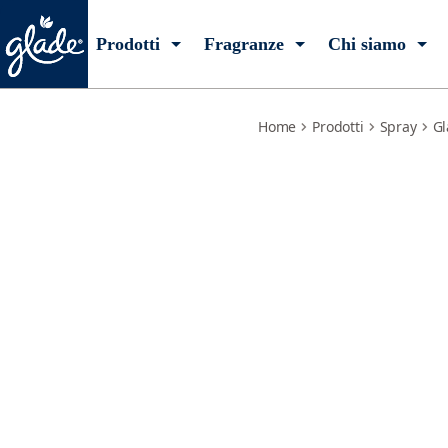
relaxing-zen
Prodotti
Fragranze
Chi siamo
Home
Prodotti
Spray
Gl