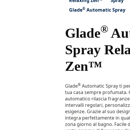
Relaxing Zen™
Spray
®
Glade
Automatic Spray
®
Glade
Aut
Spray Rel
Zen™
®
Glade
Automatic Spray ti pe
tua casa sempre profumata. 
automatico rilascia fragranze
intervalli regolari, personalizz
esigenze. Grazie al suo design
integra perfettamente in qual
zona giorno al bagno. Facile 