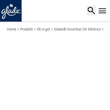
warm-apple-pie-refill
Home
Prodotti
Oli e gel
Glade® Essential Oil Elettrico
Gla