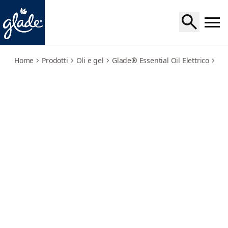
sensual-sandalwood-jasmine-ricarica
Home
Prodotti
Oli e gel
Glade® Essential Oil Elettrico
Gla