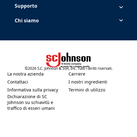
Supporto
Chi siamo
©
2026
S.C. Johnson & Son, Inc. Tutti i diritti riservati.
(Opens in a new tab)
La nostra azienda
Carriere
(Opens in a new tab)
(Opens in a new tab)
Contattaci
I nostri ingredienti
(Opens in a new tab)
(Opens in a new tab)
Informativa sulla privacy
Termini di utilizzo
(Opens in a new tab)
(Opens in a new tab)
Dichiarazione di SC
Johnson su schiavitù e
(Opens in a new tab)
traffico di esseri umani