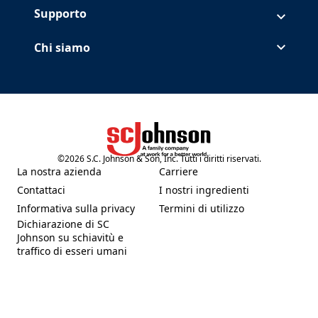
Supporto
Chi siamo
©
2026
S.C. Johnson & Son, Inc. Tutti i diritti riservati.
(Opens in a new tab)
La nostra azienda
Carriere
(Opens in a new tab)
(Opens in a new tab)
Contattaci
I nostri ingredienti
(Opens in a new tab)
(Opens in a new tab)
Informativa sulla privacy
Termini di utilizzo
(Opens in a new tab)
(Opens in a new tab)
Dichiarazione di SC
Johnson su schiavitù e
(Opens in a new tab)
traffico di esseri umani