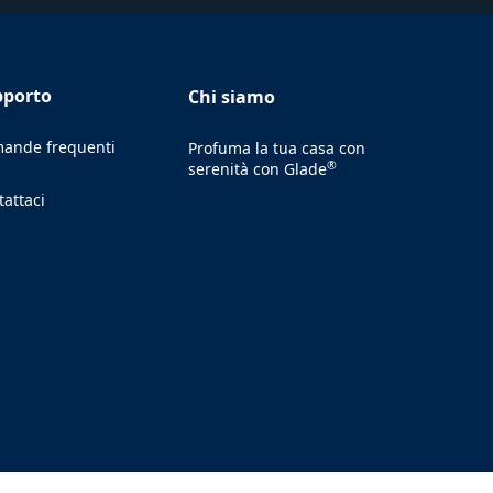
pporto
Chi siamo
ande frequenti
Profuma la tua casa con
®
serenità con Glade
tattaci
ens in a new tab)