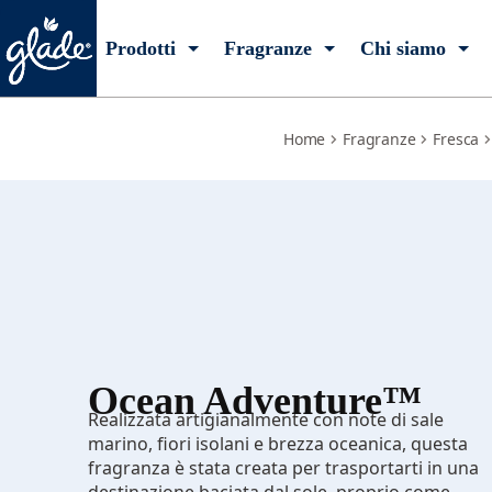
ocean-adventure
Prodotti
Fragranze
Chi siamo
Home
Fragranze
Fresca
Ocean Adventure™
Realizzata artigianalmente con note di sale
marino, fiori isolani e brezza oceanica, questa
fragranza è stata creata per trasportarti in una