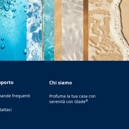
pporto
Chi siamo
ande frequenti
Profuma la tua casa con
®
serenità con Glade
tattaci
ens in a new tab)