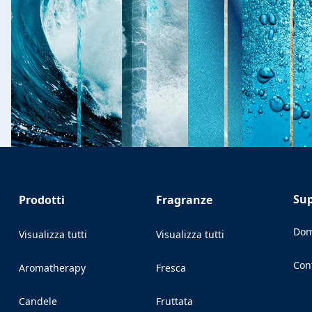
Su
Prodotti
Fragranze
Dom
Visualizza tutti
Visualizza tutti
Con
Aromatherapy
Fresca
(Op
Candele
Fruttata