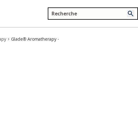
apy
Glade® Aromatherapy - Bâtonnets - MOMENT OF ZEN® Lavande