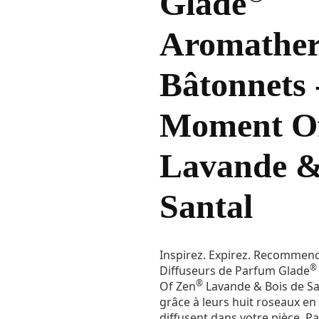
Glade
Aromather
Bâtonnets 
Moment O
Lavande &
Santal
Inspirez. Expirez. Recommenc
®
Diffuseurs de Parfum Glade
®
Of Zen
Lavande & Bois de Sa
grâce à leurs huit roseaux en 
diffusent dans votre pièce. P