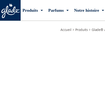
moment-of-zen-lavande-bois-de-santal
Produits
Parfums
Notre histoire
Accueil
Produits
Glade® 