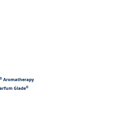
®
Aromatherapy
®
Parfum Glade