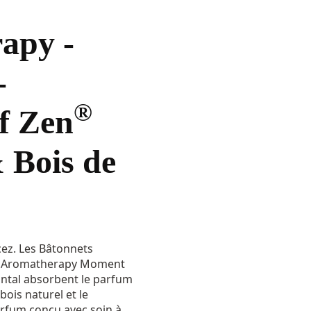
apy -
-
®
f Zen
 Bois de
ez. Les Bâtonnets
Aromatherapy Moment
ntal absorbent le parfum
bois naturel et le
arfum conçu avec soin à