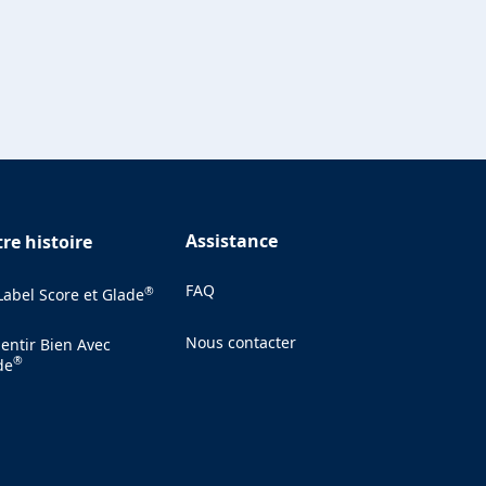
Assistance
re histoire
FAQ
®
 Label Score et Glade
Nous contacter
Sentir Bien Avec
(Opens in a new tab)
®
de