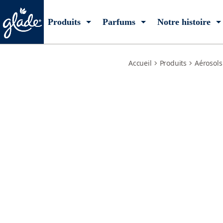
reed-diffuser-pure-clean-linen
Produits
Parfums
Notre histoire
Accueil
Produits
Aérosols