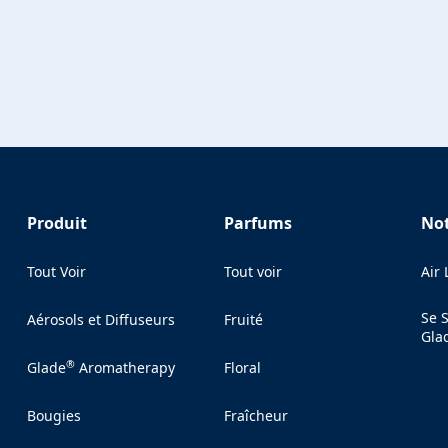
Produit
Parfums
Not
Tout Voir
Tout voir
Air
Se 
Aérosols et Diffuseurs
Fruité
Gla
®
Glade
Aromatherapy
Floral
Bougies
Fraîcheur