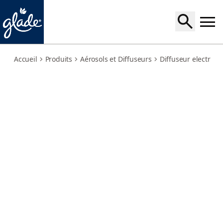
sensual-sandalwood-jasmine-recharge
Accueil
Produits
Aérosols et Diffuseurs
Diffuseur electriq