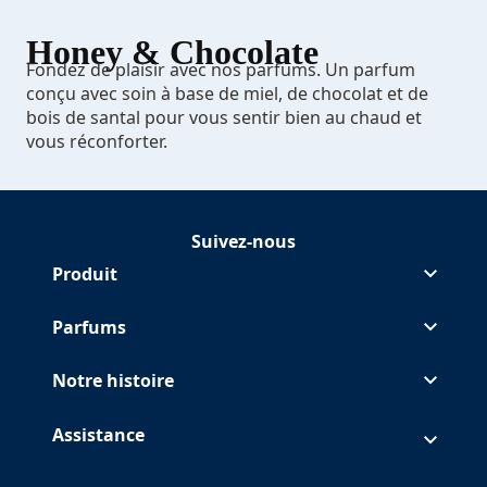
Honey & Chocolate
Fondez de plaisir avec nos parfums. Un parfum
conçu avec soin à base de miel, de chocolat et de
bois de santal pour vous sentir bien au chaud et
vous réconforter.
Suivez-nous
Suivre Glade sur Facebook
(Opens in a new tab)
Suivre Glade sur
(Opens in a new tab)
Suivre Glade sur
(Opens in a new tab)
Suivre Glade sur
(Opens in a new tab)
Produit
Parfums
Notre histoire
Assistance