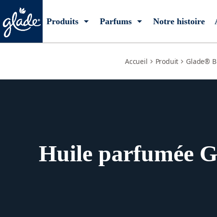
scented-oil-plus
Produits
Parfums
Notre histoire
Accueil
Produit
Glade® B
Huile parfumée G