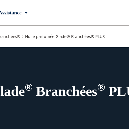
Assistance
ranchées®
Huile parfumée Glade® Branchées® PLUS
®
®
lade
Branchées
PL