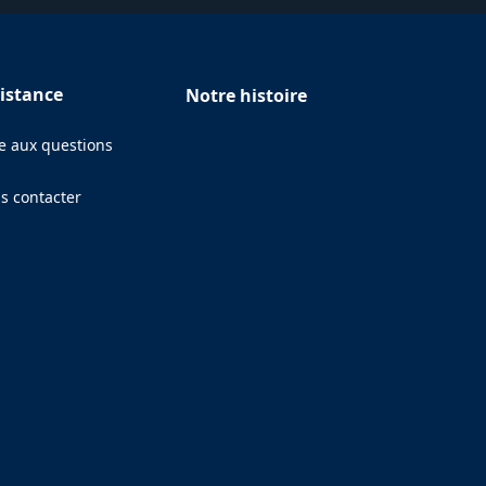
istance
Notre histoire
re aux questions
s contacter
ens in a new tab)