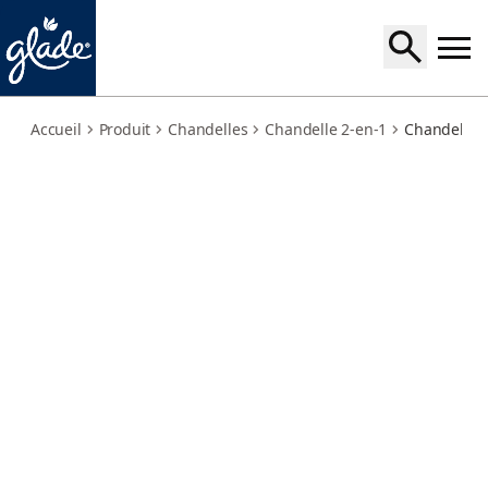
coastal-sunshine-citrus-exotic-tropical-blossoms
Accueil
Produit
Chandelles
Chandelle 2-en-1
Chandelle 2