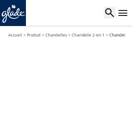
bubbly-berry-splash-watermelon-refresher
Accueil
Produit
Chandelles
Chandelle 2-en-1
Chandelle 2