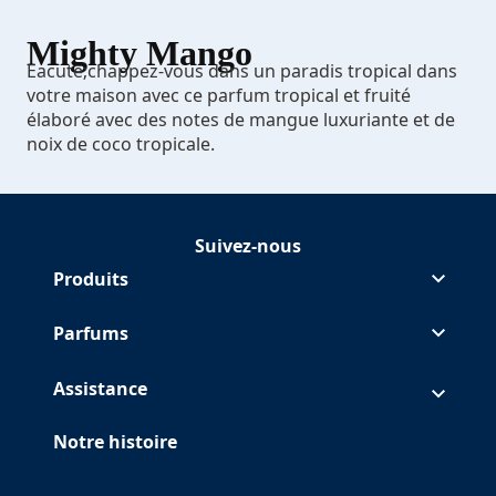
Mighty Mango
Eacute;chappez-vous dans un paradis tropical dans
votre maison avec ce parfum tropical et fruité
élaboré avec des notes de mangue luxuriante et de
noix de coco tropicale.
Suivez-nous
Suivre Glade sur Facebook
(Opens in a new tab)
Suivre Glade sur Instagram
(Opens in a new tab)
Suivre Glade sur Pinterest
(Opens in a new tab)
Suivre Glade sur Youtube
(Opens in a new tab)
Produits
Parfums
Assistance
Notre histoire