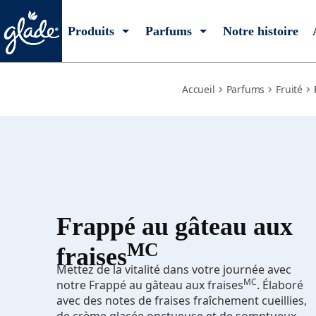
strawberry-cake-shake
Produits
Parfums
Notre histoire
Accueil
Parfums
Fruité
Frappé au gâteau aux
MC
fraises
Mettez de la vitalité dans votre journée avec
MC
notre Frappé au gâteau aux fraises
. Élaboré
avec des notes de fraises fraîchement cueillies,
de crème glacée onctueuse et de somptueux