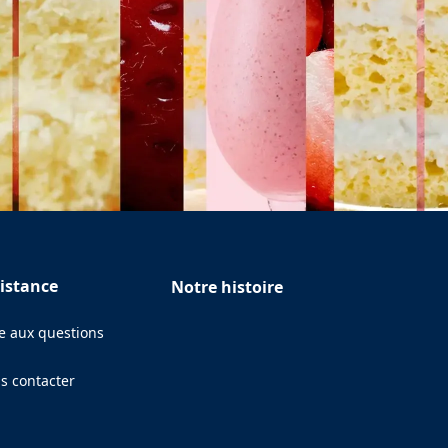
istance
Notre histoire
re aux questions
s contacter
ens in a new tab)