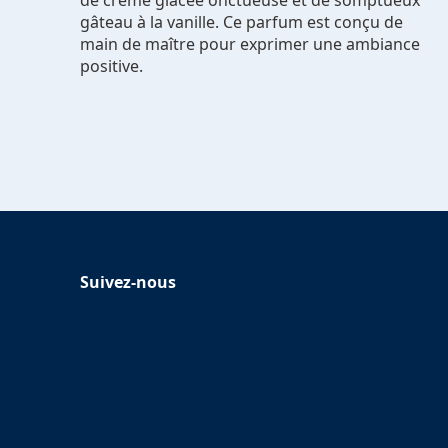
gâteau à la vanille. Ce parfum est conçu de
main de maître pour exprimer une ambiance
positive.
Suivez-nous
Suivre Glade sur Facebook
(Opens in a new tab)
Suivre Glade sur Instagram
(Opens in a new tab)
Suivre Glade sur Pinterest
(Opens in a new tab)
Suivre Glade sur Youtube
(Opens in a new tab)