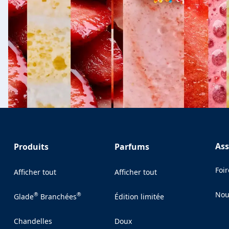
Ass
Produits
Parfums
Foi
Afficher tout
Afficher tout
Nou
®
®
Glade
Branchées
Édition limitée
(Op
Chandelles
Doux