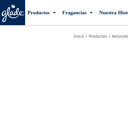
caricias-de-algodon-refill
Productos
Fragancias
Nuestra Hist
Inicio
Productos
Aerosole