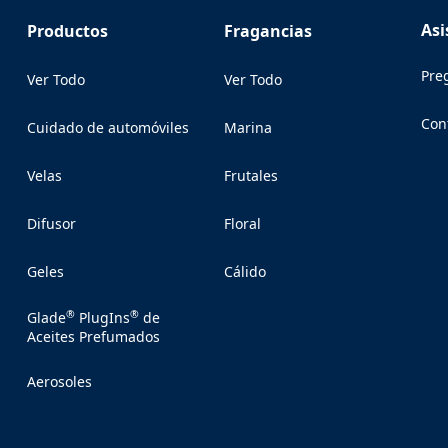
Asi
Productos
Fragancias
Pre
Ver Todo
Ver Todo
Con
Cuidado de automóviles
Marina
(Op
Velas
Frutales
Difusor
Floral
Geles
Cálido
®
®
Glade
PlugIns
de
Aceites Prefumados
Aerosoles