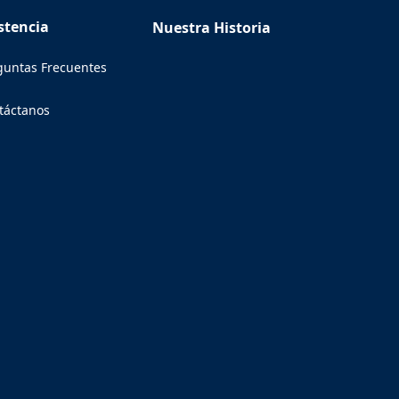
stencia
Nuestra Historia
guntas Frecuentes
táctanos
ens in a new tab)