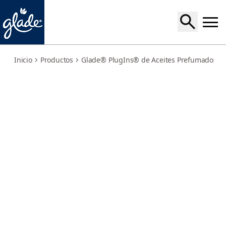
forbidden-berries-3-refills
Inicio
Productos
Glade® PlugIns® de Aceites Prefumados