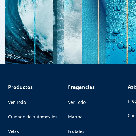
Asi
Productos
Fragancias
Pre
Ver Todo
Ver Todo
Con
Cuidado de automóviles
Marina
(Op
Velas
Frutales