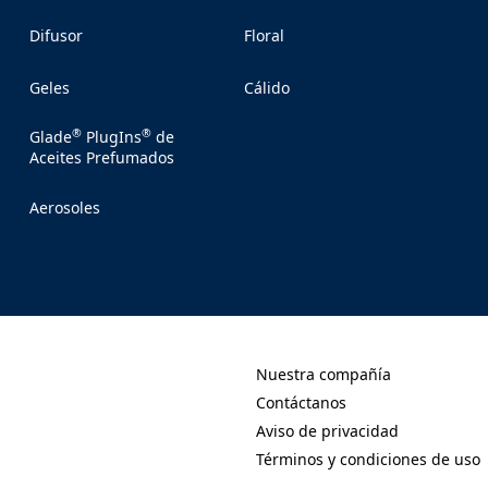
Difusor
Floral
Geles
Cálido
®
®
Glade
PlugIns
de
Aceites Prefumados
Aerosoles
Nuestra compañía
(Opens in a new tab)
Contáctanos
(Opens in a new tab)
Aviso de privacidad
(Opens in a new tab)
Términos y condiciones de uso
(Opens in a new tab)