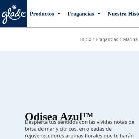
blue-odyssey
Productos
Fragancias
Nuestra Hist
Inicio
Fragancias
Marina
Odisea Azul™
Despierta tus sentidos con las vívidas notas de
brisa de mar y cítricos, en oleadas de
rejuvenecedores aromas florales que te harán