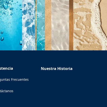
stencia
Nuestra Historia
guntas Frecuentes
táctanos
ens in a new tab)