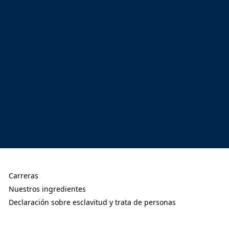
Carreras
(Opens in a new tab)
Nuestros ingredientes
(Opens in a new tab)
Declaración sobre esclavitud y trata de personas
(Opens in a new tab)